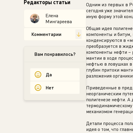
Редакторы статьи
Одним из первых в Р
сегодня уже значите
Елена
иную форму этой кон
Мингареева
Общая идея полигенез
Комментарии
↓
компоненты и битум,
конденсируются в «м
преобразуется в жид
компоненты нефти – 
Вам понравилось?
мантии в ходе проце
нефтью в ловушках в
глубин притоки мант
Да
разложения органики
Нет
Приведенные в преды
неорганическим путе
полигенезе нефти. А
термодинамическому
механизмом генераци
Детали процесса пол
идея о том, что глав