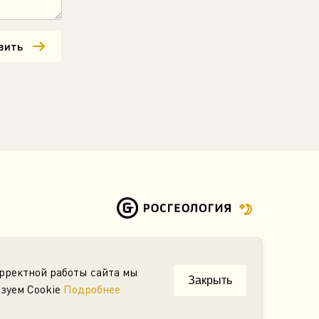
вить
рректной работы сайта мы
Закрыть
АО «Росгео»
зуем Cookie
Подробнее
© 2026. Все права защищены