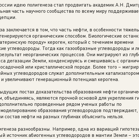
оссии идею полигенеза стал продвигать академик А.Н. Дмит
льная часть научного сообщества по всему миру поддерживае
цепции.
а заключается в том, что часть нефти, в особенности тяжел
 генерируются органическим способом. Биологические останк
атеринскую породу» кероген, который с течением времени
кие углеводороды. Тогда как газообразные углеводороды и л
результат неорганических процессов. Они мигрируют из глуб
сса дегазации Земли, конденсируясь и смешиваясь с органич
 осадочной или кристаллической породе. Более того – мигри
ийных углеводородов служат дополнительным катализатором
 и увеличивают генерационный потенциал керогена.
дущих постах доказательства образования нефти органиче
м, объединяясь, являются прочной основой для укрепления г
 дополнительно проведенные рядом ученых работы по
 моделированию образования углеводородов подтверждают,
и состав нефти на разных глубинах объяснить нельзя.
игенеза разнообразны. Например, одна из вариаций гипотез
ный источник абиогенных углеводородов в мантии Земли – эт