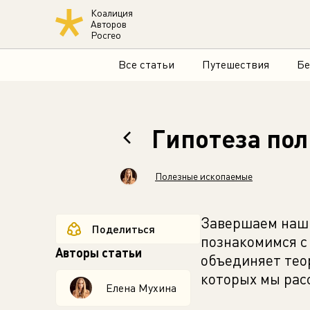
Коалиция
Авторов
Росгео
Все статьи
Путешествия
Бе
Гипотеза пол
Полезные ископаемые
Завершаем наши
Поделиться
познакомимся с 
Авторы статьи
объединяет те
которых мы рас
Елена Мухина