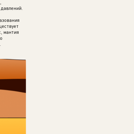
,
 давлений.
разования
ществует
, мантия
ко
.