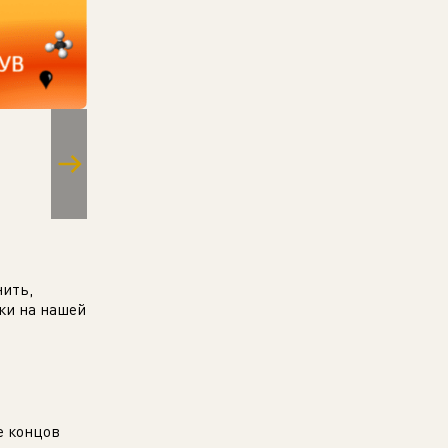
нить,
ки на нашей
е концов