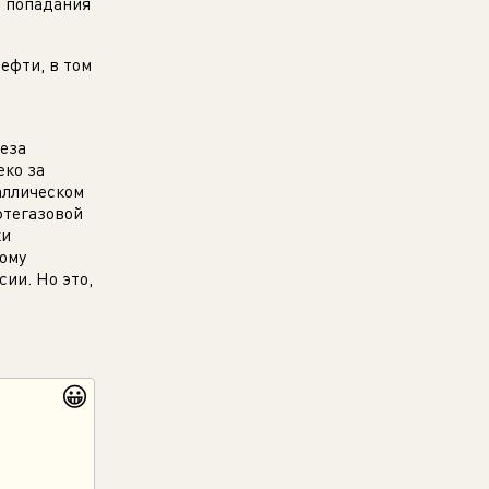
е попадания
ефти, в том
неза
еко за
аллическом
фтегазовой
ки
ому
ии. Но это,
😀