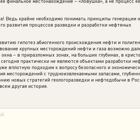
 её финальное местонахождение – «ловушка», а не процесс е
да! Ведь крайне необходимо понимать принципы генерации н
его развития процессов разведки и разработки нефтяных
звитию гипотез абиогенного происхождения нефти и полиге
твование крупных месторождений нефти и газа возможно дал
окна – в приразломных зонах, на больших глубинах, в крист
 сегодня практически не являются объектами разработки не
 уже вплотную подходим к вопросу безопасного и экономичес
ия месторождений с трудноизвлекаемыми запасами, глубинн
нию новых стратегий геологоразведки и нефтедобычи в Росс
овсем другая история.